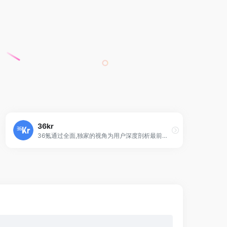
36kr
36氪通过全面,独家的视角为用户深度剖析最前沿的资讯,致力于让一部分人先看到未来,内容涵盖快讯,科技,金融,投资,房产,汽车,互联网…