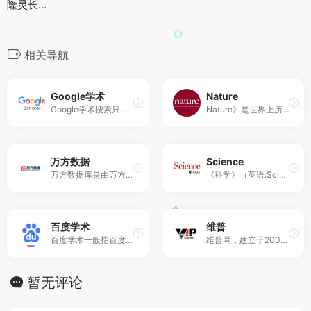
隆灵长...
相关导航
Google学术
Nature
Google学术搜索只是一个文献检索服务，主要是提供维普资讯、万方数据等几个学术文献资源库的检索服务而已。我们通过Google学术搜索只能够查找到这些学术资料的“报告、摘要及引用内容”，如果想要获得这些资料的原文，就必须去这些内容提供商那里付费下载。
Nature》是世界上历史悠久的、最有名望的科学杂志之一，首版于1869年11月4日。 与当今大多数科学论文杂志专一于一个特殊的领域不同，其是少数依然发表来自很多科学领域的一手研究论文的杂志（其它类似的杂志有《科学》和《美国科学院学报》等）。在许多科学研究领域中，很多最重要、最前沿的研究结果都是以短讯的形式发表在《自然》上。
万方数据
Science
万方数据库是由万方数据公司开发的，涵盖期刊、会议纪要、论文、学术成果、学术会议论文的大型网络数据库；也是和中国知网齐名的中国专业的学术数据库。其开发公司——万方数据股份有限公司是国内第一家以信息服务为核心的股份制高新技术企业，是在互联网领域...
《科学》（英语:Science）是美国科学促进会（英语:American Association for the Advancement of Science，简称:AAAS）出版的一份学术期刊，为全世界最权威的学术期刊之一。 《科学》是发表最好的原始研究论文、以及综述和分析当前研究和科学政策的同行评议的期刊之一。该杂志于1880年由爱迪生投资1万美元创办，于1894年成为美国最大的科学团体“美国科学促进会”（American Association for the Advancement of Science ，简称:AAAS）的官方刊物。全年共51期，为周刊，全球发行量超过150万份。
百度学术
维普
百度学术一般指百度学术搜索。 百度学术搜索是百度旗下的提供海量中英文文献检索的学术资源搜索平台，2014年6月初上线。涵盖了各类学术期刊、会议论文，旨在为国内外学者提供最好的科研体验。“世界很复杂，百度更懂你”，百度学术搜索可检索到收费...
维普网，建立于2000年。经过多年的商业运营，维普网已经成为全球著名的中文专业信息服务网站。网站陆续建立了与谷歌学术搜索频道、百度文库、百度百科的战略合作关系。网站遥遥领先数字出版行业发展水平，数次名列中国出版业网站百强，并在中国图书馆业、情报...
暂无评论