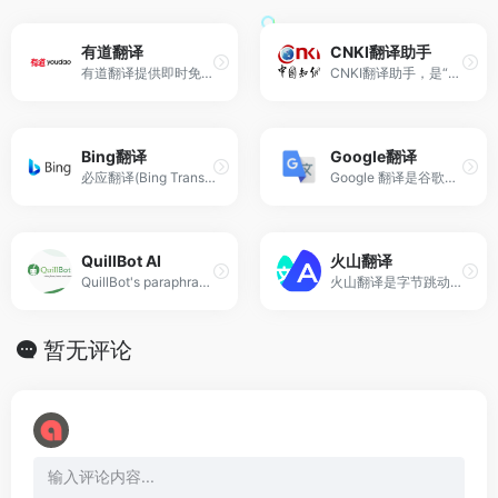
有道翻译
CNKI翻译助手
有道翻译提供即时免费的中文、英语、日语、韩语、法语、德语、俄语、西班牙语、葡萄牙语、越南语、印尼语、意大利语、荷兰语、泰语全文翻译、网页翻译、文档翻译服务。
CNKI翻译助手，是“中国知网”开发制作的大型在线辅助翻译系统。用户不仅可以输入词汇还可以输入句子进行翻译检索。软件信息 提供商： 官方语言 软件介绍 用户不仅可以输入词汇还可以输入句子进行翻译检索。系统对翻译请求中的每个词给出准确...
Bing翻译
Google翻译
必应翻译(Bing Translator)是微软推出的免费在线翻译服务,既可以翻译文本也可以翻译网页。它能够支持40多种语言互译,其中包括:中文,英文,法文,俄文、韩语、日语 ..
Google 翻译是谷歌公司提供一项免费的翻译服务，可提供109 种语言之间的即时翻译，支持任意两种语言之间的字词、句子和网页翻译。可分析的人工翻译文档越多，译文的质量就会越高越好。Google 翻译生成译文时，会在数百万篇文档中查找各种模式...
QuillBot AI
火山翻译
QuillBot's paraphrasing tool is trusted by millions worldwide to rewrite sentences, paragraphs, or articles using state-of-the-art AI.
火山翻译是字节跳动旗下企业级技术服务平台火山引擎的核心AI中台能力之一，依托百亿语料数据积累和前沿技术创新，提供翻译技术与服务，打造各大场景智能翻译解决方案。
暂无评论